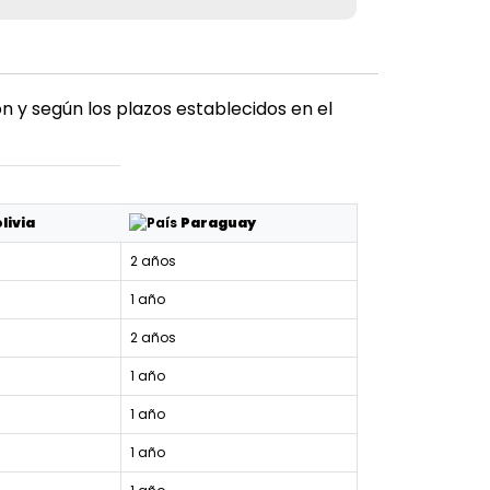
 y según los plazos establecidos en el
livia
Paraguay
2 años
1 año
2 años
1 año
1 año
1 año