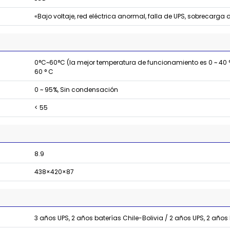
«Bajo voltaje, red eléctrica anormal, falla de UPS, sobrecarga 
0°C~60°C (la mejor temperatura de funcionamiento es 0 ~ 40 ° 
60 ° C
0 ~ 95%, Sin condensación
< 55
8.9
438×420×87
3 años UPS, 2 años baterías Chile-Bolivia / 2 años UPS, 2 años