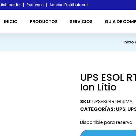
distribuidor
Recursos
Acceso Distribuidores
INICIO
PRODUCTOS
SERVICIOS
GUIA DE COM
Inicio
UPS ESOL RT
Ion Litio
SKU:
UPSESOLRTHL1KVA
CATEGORÍAS:
UPS
,
UPS
Disponible para reserva