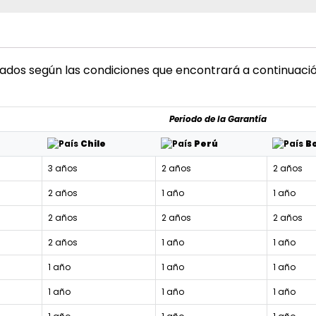
dos según las condiciones que encontrará a continuación
Periodo de la Garantía
Chile
Perú
Bo
3 años
2 años
2 años
2 años
1 año
1 año
2 años
2 años
2 años
2 años
1 año
1 año
1 año
1 año
1 año
1 año
1 año
1 año