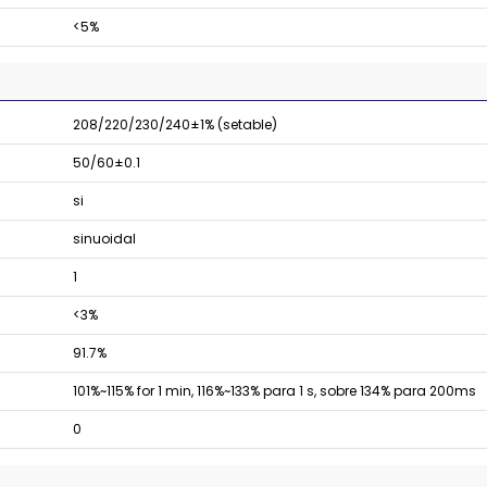
<5%
208/220/230/240±1% (setable)
50/60±0.1
si
sinuoidal
1
<3%
91.7%
101%~115% for 1 min, 116%~133% para 1 s, sobre 134% para 200ms
0