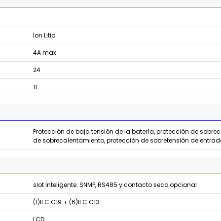
Ion Litio
4A max
24
11
Protección de baja tensión de la batería, protección de sobrec
de sobrecalentamiento, protección de sobretensión de entra
slot Inteligente: SNMP, RS485 y contacto seco opcional
(1)IEC C19 + (6)IEC C13
LCD