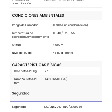
comunicación
CONDICIONES AMBIENTALES
Rango de Humedad
0-90% (sin condenzación)
Temperatura de
0 ~ 40 / -25 ~ 55
operación/Almacenamiento
Altitud
<1500m
Nivel del Ruido
46 dB a 1 metro
CARACTERÍSTICAS FÍSICAS
Peso neto UPS Kg
27
Tamaño Neto UPS
443x131x580 (2U)
mm
Seguridad
Seguridad
IEC/EN62040-1,IEC/EN60950-1