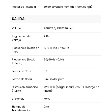
Factor de Potencia
≤0,99 @voltaje nomianl (100% carga)
SALIDA
Voltaje
208/220/230/240 Vac
Regulación de
± 1%
Voltaje
Frecuencia (Modo en
47~53Hz o 57~63Hz
linea)
Frecuencia (Modo
50/60Hz ±0,1Hz
Batería)
Factor de Cresta
3:01
Forma de Onda
Sinusoidal pura
Distorsión Armónica
≤2 % THD (carga linear) ≤2% THD (carga no
(TDHv)
lineal)
Eficiencia
>94%
Tiempo de
0ms
Transferencia