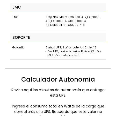
EMC
EMC
IEC/EN62040-2,IEC61000-4-2,IEC61000-
4-3,IEC61000-4-4,IEC61000-4-
5,IEC610004-6.IEC61000-4-8
SOPORTE
Garantía
3 años UPS, 2 años baterías Chile / 3
años UPS, 1 años baterías Bolivia /2 años
UPS, 1 años baterías Perú
Calculador Autonomía
Revisa aquí los minutos de autonomía que entrega
esta UPS.
Ingresa el consumo total en Watts de la carga que
conectarás a la UPS. Recuerda que este valor no