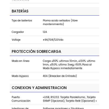
BATERÍAS
Tipo de baterías
Plomo acido selladas (libre
mantenimiento)
Cargador
12A
Voltaje
±96/108/120Vdc
PROTECCIÓN SOBRECARGA
Modo en línea
Carga ≤110%: ultimos 10min, ≤130%: ultimo
1min, ≤150%: ultimo 3seg,>150% Pasa al
Modo Bypass inmediatamente
Modo bypass
40A (Breacker de Entrada)
CONEXION Y ADMINISTRACION
Puerto
«USB, RS232. Tarjeta Paralelismo , Tarjeta
Comunicación
SNMP (Opcional), Tarjeta Relé (Opcional) «
Interfaces de
Software monitoreo y Shutdown