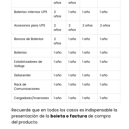
años
años
Baterías internas UPS
2
1 año
1 año
1 año
años
Accesorios para UPS
2
2
2 años
2 años
años
años
Bancos de Baterías
2
1 año
1 año
1 año
años
Baterías
1 año
1 año
1 año
1 año
Estabilizadores de
1 año
1 año
1 año
1 año
Voltaje
Datacenter
1 año
1 año
1 año
1 año
Rack de
1 año
1 año
1 año
1 año
Comunicaciones
Cargadores/Inversores
1 año
1 año
1 año
1 año
Recuerde que en todos los casos es indispensable la
presentación de la
boleta o factura
de compra
del producto.