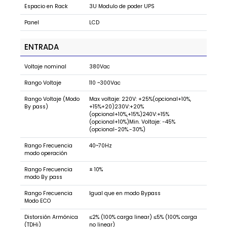
Espacio en Rack
3U Modulo de poder UPS
Panel
LCD
ENTRADA
Voltaje nominal
380Vac
Rango Voltaje
110 ~300Vac
Rango Voltaje (Modo
Max voltaje: 220V: +25%(opcional+10%,
By pass)
+15%+20)230V:+20%
(opcional+10%,+15%)240V:+15%
(opcional+10%)Min. Voltaje: -45%
(opcional-20%.-30%)
Rango Frecuencia
40~70Hz
modo operación
Rango Frecuencia
± 10%
modo By pass
Rango Frecuencia
Igual que en modo Bypass
Modo ECO
Distorsión Armónica
≤2% (100% carga linear) ≤5% (100% carga
(TDHi)
no linear)