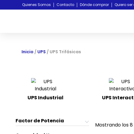
Quienes Somos
Contacto
Dónde comprar
Quiero ser 
Inicio
/
UPS
/ UPS Trifásicas
UPS Industrial
UPS Interact
(3)
Factor de Potencia
Mostrando los 8