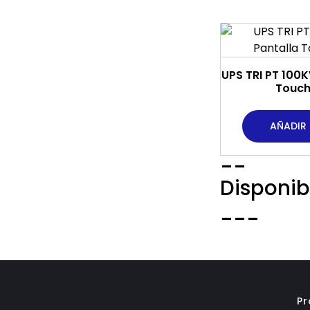
UPS TRI PT 100K
Touch 
AÑADIR
--
Disponib
---
Pr