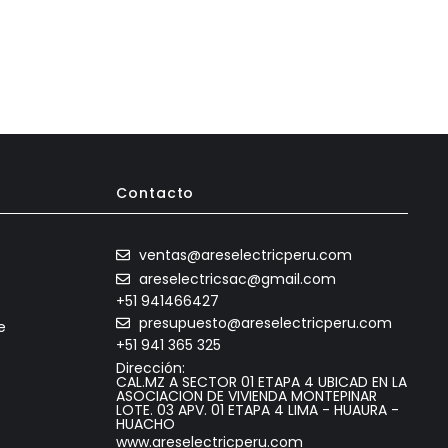
Contacto
ventas@areselectricperu.com
areselectricsac@gmail.com
+51 941466427
presupuesto@areselectricperu.com
e
+51 941 365 325
Dirección:
CAL.MZ A SECTOR 01 ETAPA 4 UBICAD EN LA
ASOCIACION DE VIVIENDA MONTEPINAR
LOTE. 03 APV. 01 ETAPA 4 LIMA - HUAURA -
HUACHO
www.areselectricperu.com