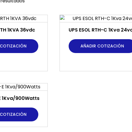
 resultados
RTH 1KVA 36vdc
UPS ESOL RTH-C 1Kva 24v
 COTIZACIÓN
AÑADIR COTIZACIÓN
E 1Kva/900Watts
 COTIZACIÓN