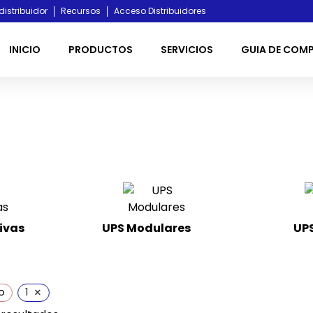
distribuidor
Recursos
Acceso Distribuidores
INICIO
PRODUCTOS
SERVICIOS
GUIA DE COM
ivas
UPS Modulares
(4)
UPS
×
o
1