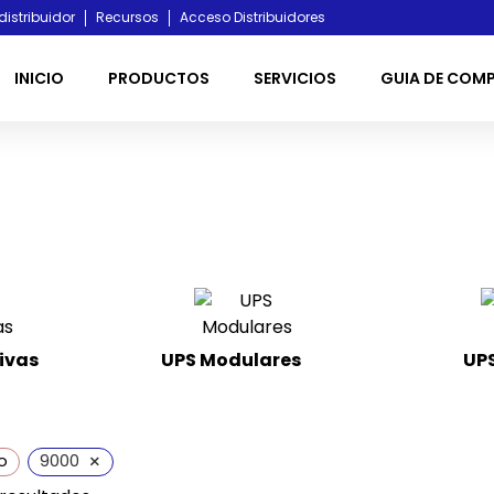
distribuidor
Recursos
Acceso Distribuidores
INICIO
PRODUCTOS
SERVICIOS
GUIA DE COM
ivas
UPS Modulares
(4)
UPS
×
o
9000